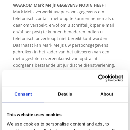
WAAROM Mark Meijs GEGEVENS NODIG HEEFT
Mark Meijs verwerkt uw persoonsgegevens om
telefonisch contact met u op te kunnen nemen als u
daar om verzoekt, en/of om u schriftelijk (per e-mail
en/of per post) te kunnen benaderen indien u
telefonisch onverhoopt niet bereikt kunt worden.
Daarnaast kan Mark Meijs uw persoonsgegevens
gebruiken in het kader van het uitvoeren van een
met u gesloten overeenkomst van opdracht,
doorgaans bestaande uit juridische dienstverlening.
HOE LANG Mark Meijs GEGEVENS BEWAART
Mark Meijs bewaart uw persoonsgegevens niet
Consent
Details
About
langer dan strikt nodig is om de doelen te realiseren,
waarvoor uw gegevens worden verzameld. Uw
gegevens worden niet langer dan een jaar bewaard
This website uses cookies
indien er geen overeenkomst met u tot stand komt.
We use cookies to personalise content and ads, to
DELEN MET ANDEREN