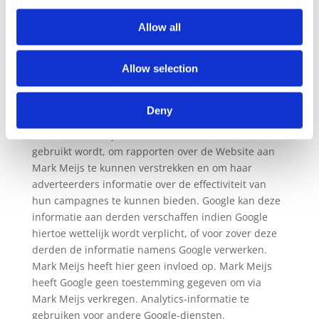
en hoe effectief de Adwords-advertenties van Mark
Meijs bij Google zoekresultaatpagina’s zijn. De aldus
Allow all
verkregen informatie wordt, met inbegrip van het
adres van uw computer (IP-adres), overgebracht naar
Allow selection
en door Google opgeslagen op servers in de
Verenigde Staten. Lees het privacybeleid van Google
voor meer informatie. U treft ook het privacybeleid
Deny
van Google Analytics hier aan. Google gebruikt deze
informatie om bij te houden hoe onze website
gebruikt wordt, om rapporten over de Website aan
Mark Meijs te kunnen verstrekken en om haar
adverteerders informatie over de effectiviteit van
hun campagnes te kunnen bieden. Google kan deze
informatie aan derden verschaffen indien Google
hiertoe wettelijk wordt verplicht, of voor zover deze
derden de informatie namens Google verwerken.
Mark Meijs heeft hier geen invloed op. Mark Meijs
heeft Google geen toestemming gegeven om via
Mark Meijs verkregen. Analytics-informatie te
gebruiken voor andere Google-diensten.