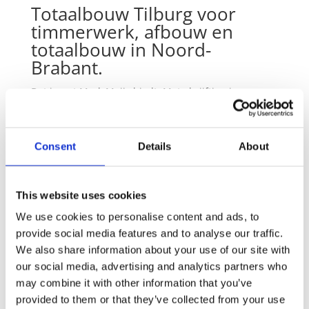
Totaalbouw Tilburg voor
timmerwerk, afbouw en
totaalbouw in Noord-
Brabant.
Dat is wat Mark Meijs biedt. Met al vijftien jaar
werkervaring in het kluswerk en met kennis van
verschillende opleidingen als bouwkunde,
architectuur en ruimtelijke ordening, zijn wij dé
Consent
Details
About
professionele partner om uw huis te verbouwen in
Tilburg, ervoor te zorgen dat het timmerwerk er weer
als nieuw uitziet of die uw badkamer kan renoveren.
This website uses cookies
En wij? Wij zijn Totaalbouw Tilburg!
We use cookies to personalise content and ads, to
provide social media features and to analyse our traffic.
Totaalbouw Tilburg is inzetbaar in

bijna heel Noord-Brabant: van
We also share information about your use of our site with
Tilburg tot Breda, Eindhoven en Den
our social media, advertising and analytics partners who
Bosch en alles wat daaromheen ligt.
may combine it with other information that you’ve
provided to them or that they’ve collected from your use